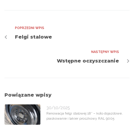
POPRZEDNI WPIS
Felgi stalowe
NASTĘPNY WPIS
Wstępne oczyszczanie
Powiązane wpisy
30/10/2025
Renowacja felgi stalowej 18″ – koło dojazdowe,
piaskowanie i lakier proszkowy RAL 9005