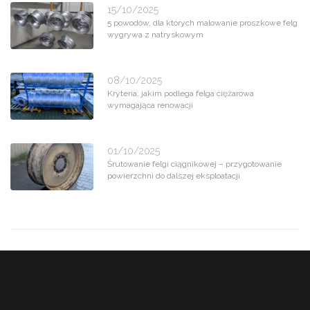
15/10/2025
5 powodów, dla których malowanie proszkowe felg
wygrywa z natryskowym
08/10/2025
Kryteria, jakim podlega felga ciężarowa
wymagająca renowacji
01/10/2025
Śrutowanie felgi ciągnikowej – przygotowanie
powierzchni do dalszej eksploatacji