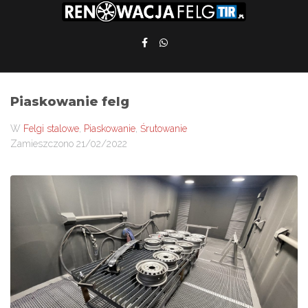
Piaskowanie felg
W
Felgi stalowe
,
Piaskowanie
,
Śrutowanie
Zamieszczono
21/02/2022