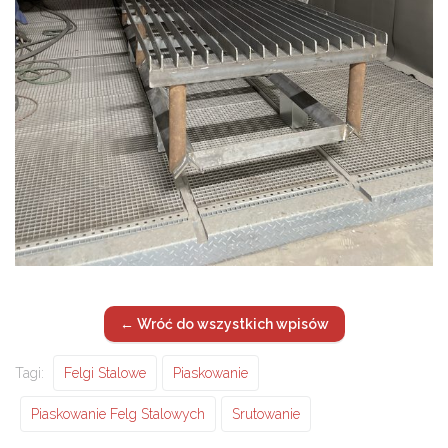
← Wróć do wszystkich wpisów
Tagi:
Felgi Stalowe
Piaskowanie
Piaskowanie Felg Stalowych
Srutowanie