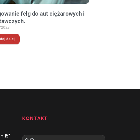
owanie felg do aut ciężarowych i
tawczych.
/2023
taj dalej
KONTAKT
h 15"