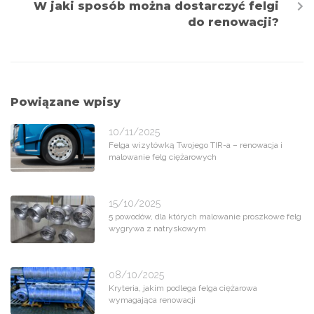
W jaki sposób można dostarczyć felgi
do renowacji?
Powiązane wpisy
10/11/2025
Felga wizytówką Twojego TIR-a – renowacja i
malowanie felg ciężarowych
15/10/2025
5 powodów, dla których malowanie proszkowe felg
wygrywa z natryskowym
08/10/2025
Kryteria, jakim podlega felga ciężarowa
wymagająca renowacji