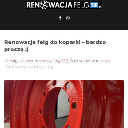
Renowacja felg do koparki – bardzo
proszę :)
W
Felgi stalowe
,
renowacja felg 22,5
,
Śrutowanie
,
warszawa
Zamieszczono
11/04/2023