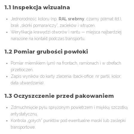
1.1 Inspekcja wizualna
Jednorodność koloru (np.
RAL srebrny
, czarny półmat itd.),
brak „skórki pomarańczy”, zacieków i wtrąceń.
Weryfikacja krawędzi otworów i rantu — miejsca najbardziej
narażone na kontakt podczas transportu.
1.2 Pomiar grubości powłoki
Pomiar miernikiem (µm) na frontach, ramionach i w strefach
przetłoczeń.
Zapis wyników do karty zlecenia (back-office: nr partii, kolor,
data utwardzania).
1.3 Oczyszczenie przed pakowaniem
Zdmuchnięcie pyłu sprężonym powietrzem i miękką szczotką
antystatyczną.
Kontrola „gołych” punktów pod ewentualne maski lub zaślepki
transportowe.