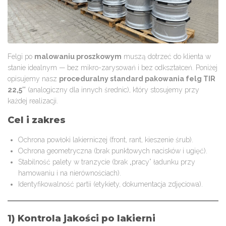
Felgi po
malowaniu proszkowym
muszą dotrzeć do klienta w
stanie idealnym — bez mikro-zarysowań i bez odkształceń. Poniżej
opisujemy nasz
proceduralny standard pakowania felg TIR
22,5″
(analogiczny dla innych średnic), który stosujemy przy
każdej realizacji.
Cel i zakres
Ochrona powłoki lakierniczej (front, rant, kieszenie śrub).
Ochrona geometryczna (brak punktowych nacisków i ugięć).
Stabilność palety w tranzycie (brak „pracy” ładunku przy
hamowaniu i na nierównościach).
Identyfikowalność partii (etykiety, dokumentacja zdjęciowa).
1) Kontrola jakości po lakierni