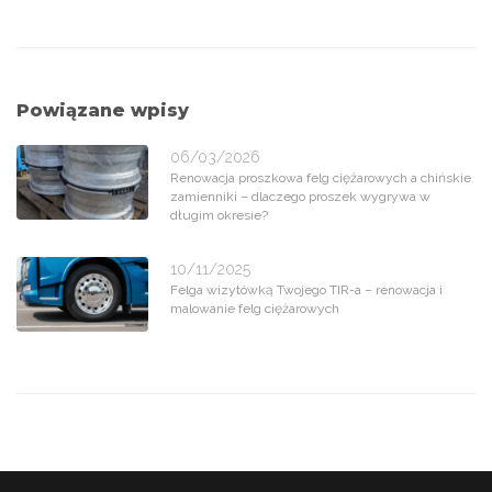
Powiązane wpisy
06/03/2026
Renowacja proszkowa felg ciężarowych a chińskie
zamienniki – dlaczego proszek wygrywa w
długim okresie?
10/11/2025
Felga wizytówką Twojego TIR-a – renowacja i
malowanie felg ciężarowych