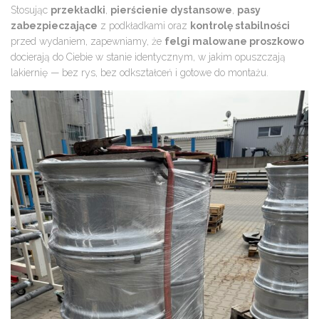
Stosując
przekładki
,
pierścienie dystansowe
,
pasy
zabezpieczające
z podkładkami oraz
kontrolę stabilności
przed wydaniem, zapewniamy, że
felgi malowane proszkowo
docierają do Ciebie w stanie identycznym, w jakim opuszczają
lakiernię — bez rys, bez odkształceń i gotowe do montażu.