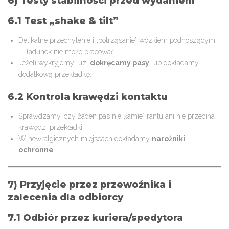
6) Testy stabilności przed wydaniem
6.1 Test „shake & tilt”
Delikatne przechylenie i „potrząsanie” wózkiem podnoszącym
— ładunek nie może pracować.
Jeżeli wykryjemy luz,
dokręcamy pasy
lub dokładamy
dodatkową przekładkę.
6.2 Kontrola krawędzi kontaktu
Sprawdzamy, czy żaden pas nie „łamie” rantu ani nie przecina
krawędzi przekładki.
W newralgicznych miejscach dokładamy
narożniki
ochronne
.
7) Przyjęcie przez przewoźnika i
zalecenia dla odbiorcy
7.1 Odbiór przez kuriera/spedytora