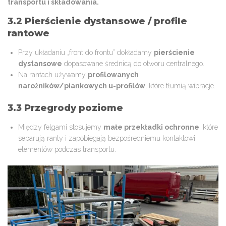
transportu i składowania.
3.2 Pierścienie dystansowe / profile
rantowe
Przy układaniu „front do frontu” dokładamy
pierścienie
dystansowe
dopasowane średnicą do otworu centralnego.
Na rantach używamy
profilowanych
narożników/piankowych u-profilów
, które tłumią wibracje.
3.3 Przegrody poziome
Między felgami stosujemy
małe przekładki ochronne
, które
separują ranty i zapobiegają bezpośredniemu kontaktowi
elementów podczas transportu.