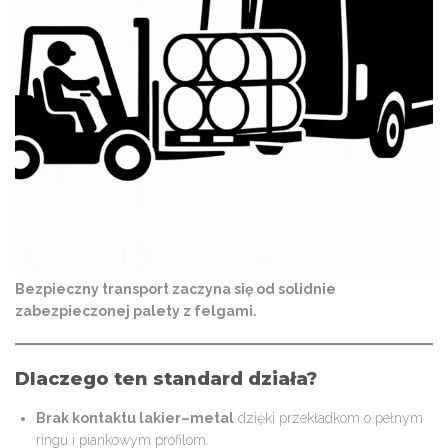
Bezpieczny transport zaczyna się od solidnie
zabezpieczonej palety z felgami.
Dlaczego ten standard działa?
Brak kontaktu lakier–metal
dzięki przekładkom o pełnym
ringu i piankowym profilom.