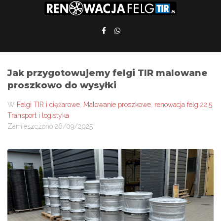
Jak przygotowujemy felgi TIR malowane
proszkowo do wysyłki
W
Felgi TIR i ciężarowe
,
Malowanie proszkowe
,
renowacja felg 22,5
,
Transport i logistyka
Zamieszczono
26/09/2025