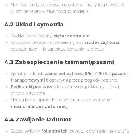
Nośność palety dostosowana do liczby i masy felg (zwykle 6–
12 szt. na paletę w zależności od modelu).
4.2 Układ i symetria
Rozkład symetryczny,
ciężar centralnie
.
Wysokość zestawu tak dobieramy, aby
środek ciężkości
pozostał nisko — to ogranicza kołysanie na drodze.
4.3 Zabezpieczenie taśmami/pasami
Spinamy ładunek
taśmą poliestrową (PET/PP)
lub
pasami
transportowymi
biegnącymi przez przegrody poziome.
Podkładki pod pasy
(plastik/drewno) rozkładają nacisk i
chronią krawędzie.
Naciąg kontrolujemy dynamometrem lub przymiarką —
mocno, ale bez deformacji
.
4.4 Zawijanie ładunku
Całość owijamy
folią stretch
(dolne 2–3 owinięcia „na krzyż” z