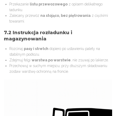
Przekazanie
listu przewozowego
z opisem delikatnego
ładunku.
Zalecany przewóz
na stojąco, bez piętrowania
z ciężkimi
towarami.
7.2 Instrukcja rozładunku i
magazynowania
Rozcinaj
pasy i stretch
dopiero po ustawieniu palety na
stabilnym podłożu.
Zdejmuj felgi
warstwa po warstwie
, nie zsuwaj po lakierze.
Przechowuj w suchym miejscu; przy dłuższym składowaniu
zostaw warstwę ochronną na froncie.