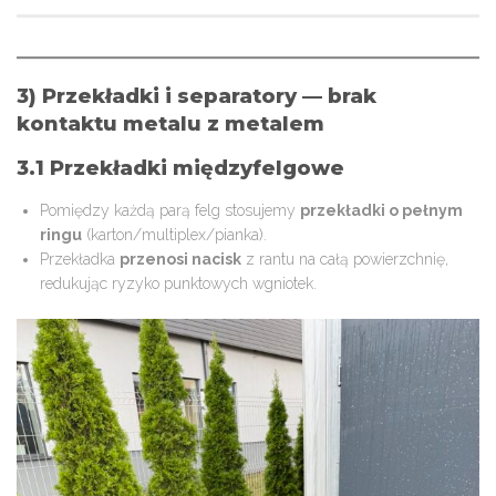
3) Przekładki i separatory — brak
kontaktu metalu z metalem
3.1 Przekładki międzyfelgowe
Pomiędzy każdą parą felg stosujemy
przekładki o pełnym
ringu
(karton/multiplex/pianka).
Przekładka
przenosi nacisk
z rantu na całą powierzchnię,
redukując ryzyko punktowych wgniotek.