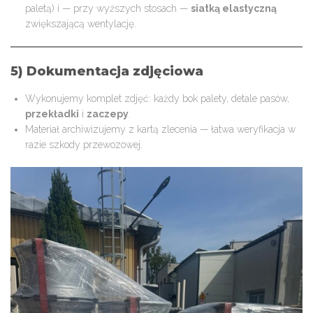
paletą) i — przy wyższych stosach —
siatką elastyczną
zwiększającą wentylację.
5) Dokumentacja zdjęciowa
Wykonujemy komplet zdjęć: każdy bok palety, detale pasów,
przekładki
i
zaczepy
.
Materiał archiwizujemy z kartą zlecenia — łatwa weryfikacja w
razie szkody przewozowej.