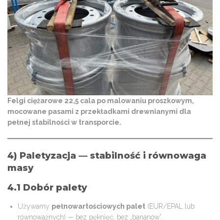
Felgi ciężarowe 22,5 cala po malowaniu proszkowym,
mocowane pasami z przekładkami drewnianymi dla
pełnej stabilności w transporcie.
4) Paletyzacja — stabilność i równowaga
masy
4.1 Dobór palety
Używamy
pełnowartościowych palet
(EUR/EPAL lub
równoważnych) — bez pęknięć, bez „bananów”.