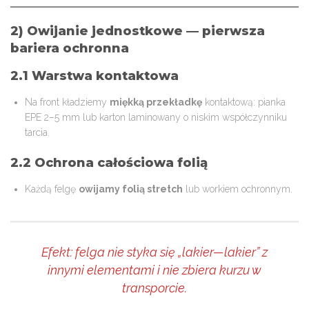
2) Owijanie jednostkowe — pierwsza
bariera ochronna
2.1 Warstwa kontaktowa
Na front kładziemy
miękką przekładkę
kontaktową: pianka
EPE 2–5 mm lub karton laminowany o niskim współczynniku
tarcia.
2.2 Ochrona całościowa folią
Każdą felgę
owijamy folią stretch
lub workiem ochronnym.
Efekt: felga nie styka się „lakier—lakier” z
innymi elementami i nie zbiera kurzu w
transporcie.