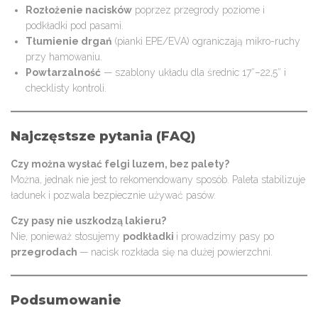
Rozłożenie nacisków
poprzez przegrody poziome i
podkładki pod pasami.
Tłumienie drgań
(pianki EPE/EVA) ograniczają mikro-ruchy
przy hamowaniu.
Powtarzalność
— szablony układu dla średnic 17″–22,5″ i
checklisty kontroli.
Najczęstsze pytania (FAQ)
Czy można wysłać felgi luzem, bez palety?
Można, jednak nie jest to rekomendowany sposób. Paleta stabilizuje
ładunek i pozwala bezpiecznie używać pasów.
Czy pasy nie uszkodzą lakieru?
Nie, ponieważ stosujemy
podkładki
i prowadzimy pasy po
przegrodach
— nacisk rozkłada się na dużej powierzchni.
Podsumowanie