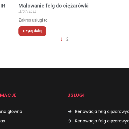
IR
Malowanie felg do ciężarówki
11/07/2021
Zakres usługi to
Czytaj dalej
1
2
RMACJE
USŁUGI
ona główna
Renowacja felg ciężarowyc
Renowacja felg ciężarowyc
Nas