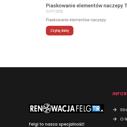
Piaskowanie elementów naczepy T
11/07/2021
Piaskowanie elementów naczepy
Czytaj dalej
INFO
Str
O 
Felgi to nasza specjalność!